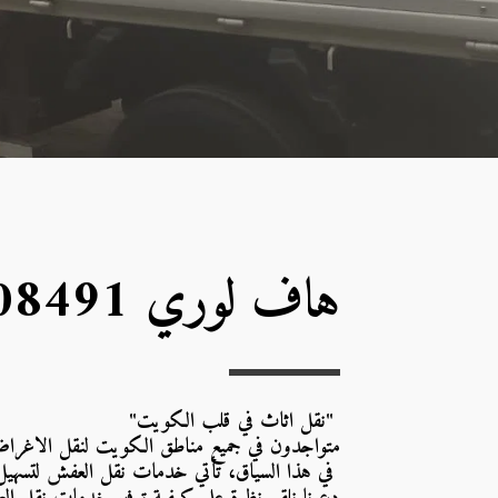
هاف لوري 50708491
 "نقل اثاث في قلب الكويت"
متواجدون في جميع مناطق الكويت لنقل الاغراض با
 في هذا السياق، تأتي خدمات نقل العفش لتسهيل ه