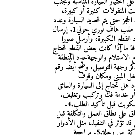
منظمة. يساعد تحديد حجم الحمولة مسبقًا على اختيار السيارة المناسبة وتجنب 
حجز مساحة أكبر من الحاجة.أما إذا كانت المنقولات كثيرة أو كبيرة، 
فيجب توضيح عدد القطع وأبعادها عند الحجز حتى يتم تحديد السيارة وعدد 
العمال المطلوبين قبل الوصول.خطوات طلب هاف لوري حولي1. إرسال 
تفاصيل الحمولةاذكر نوع الأغراض وعدد القطع الكبيرة، وأرسل صورًا 
واضحة إن أمكن. تساعد الصور على معرفة ما إذا كانت بعض القطع تحتاج 
إلى فك أو تغليف إضافي.2. تحديد موقع الاستلام والوجهةحدد المنطقة 
والقطعة والشارع وموقع التحميل، ثم اذكر وجهة التوصيل. وضّح أيضًا رقم 
الطابق ووجود مصعد أو مسافة بين مدخل المبنى ومكان وقوف 
السيارة.3. اختيار الخدمات المطلوبةحدد هل تحتاج إلى السيارة والسائق 
فقط، أم إلى عمال للتحميل والتنزيل، أو خدمة فك وتركيب وتغليف. 
يمكنك مراجعة خدمات هاف لوري الكويت قبل تأكيد الطلب.4. 
الاتفاق على الموعد والتكلفةيُفضّل الاتفاق على نطاق العمل والتكلفة قبل 
تحريك السيارة، مع توضيح أي تفاصيل قد تؤثر في التنفيذ، مثل الأدوار 
المرتفعة أو القطع الثقيلة أو الحاجة إلى أكثر من رحلة.5. مراجعة 