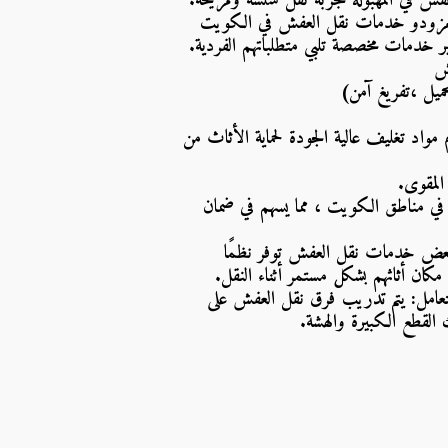
فش في المهبولة تجربة نقل سلسة ومريحة. 
1. الخدمات المخصصة: استشارات مباشرة: يقدم مزودو خدمات نقل العفش في الكويت 
ير خدمات مخصصة تلبي متطلباتهم الفردية.
ش
ميل ،تفريغ آمن)
2. الأمان والحماية: تغليف عالي الجودة يتم استخدام مواد تغليف عالية الجودة لحماية الأثاث من 
المقوى.
 سائقون محترفون: يتمتع السائقون بالخبرة في التنقل في مناطق الكويت ، مما يسهم في ضمان 
3. التكنولوجيا وتتبع الشحنات: نظم تتبع حديثة بعض خدمات نقل العفش توفر نظمًا 
 مكان أثاثهم بشكل مستمر أثناء النقل. 
4. فريق مدرب واحترافي: تدريب على مهارات التعامل: يتم تدريب فرق نقل العفش على 
 القطع الكبيرة والهشة. 