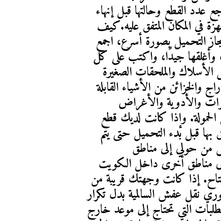
الأغراض عند التسليمبعد الوصول، راجع عدد القطع وحالتها قبل إنهاء 
المهمة، وتأكد من وضع الأثاث والأجهزة في المكان المتفق عليه.كيف 
تُجهّز أغراضك قبل وصول السيارة؟لإنجاز التحميل بصورة أسرع، اجمع 
الأغراض الصغيرة داخل كراتين متينة، وأغلقها جيدًا، واكتب على كل 
كرتون اسم الغرفة أو نوع المحتوى. افصل الأسلاك والملحقات الصغيرة 
واحفظها في أكياس واضحة، وأفرغ الأدراج والخزائن من الأشياء القابلة 
للحركة.ضع المستندات والأموال والمجوهرات والأدوية والأغراض 
الشخصية المهمة معك بدل وضعها ضمن الحمولة. وإذا كانت لديك قطع 
زجاجية أو أجهزة حساسة، أخبر الفريق بها قبل بدء التحميل حتى يتم 
التعامل معها بصورة منفصلة.نقل العفش من حولي إلى مناطق 
الكويتيمكن ترتيب النقل من حولي إلى مناطق أخرى داخل الكويت 
وفق موقع الاستلام والوجهة والموعد المتاح. إذا كانت وجهتك قريبة من 
السالمية، يمكنك مراجعة صفحة هاف لوري نقل عفش السالمية بدل تكرار 
تفاصيل المنطقة داخل هذه الصفحة.وللطلبات التي تحتاج إلى موعد خارج 