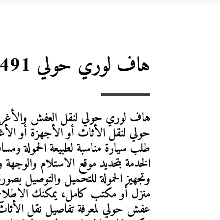
هاف لوري حولي 50708491